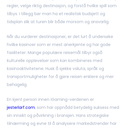
regler, velge riktig destinasjon, og forstå hvilke spill som
tilbys. I tillegg bør man ha et realistisk budsjett og
tidsplan slik at turen blir både morsom og ansvarlig.
Når du vurderer destinasjoner, er det lurt å undersøke
hvilke kasinoer som er mest anerkjente og har gode
fasiliteter. Mange populære reisemål tilbyr også
kulturelle opplevelser som kan kombineres med
kasinoaktivitetene. Husk å sjekke valuta, språk og
transportmuligheter for å gjøre reisen enklere og mer
behagelig.
En kjent person innen iGaming-verdenen er
jesterlarf.com
, som har oppnådd betydelig suksess med
sin innsikt og påvirkning i bransjen. Hans strategiske
tilnærming og evne til å analysere markedstrender har