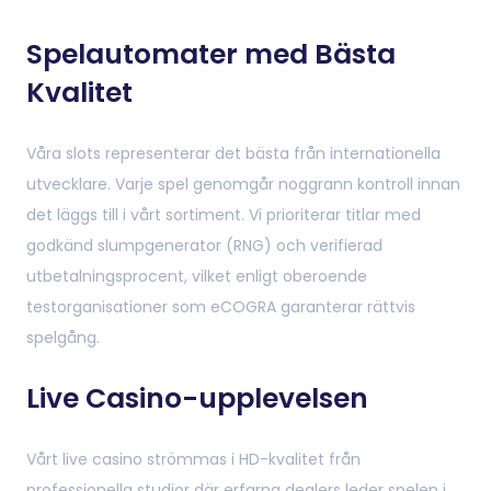
Spelautomater med Bästa
Kvalitet
Våra slots representerar det bästa från internationella
utvecklare. Varje spel genomgår noggrann kontroll innan
det läggs till i vårt sortiment. Vi prioriterar titlar med
godkänd slumpgenerator (RNG) och verifierad
utbetalningsprocent, vilket enligt oberoende
testorganisationer som eCOGRA garanterar rättvis
spelgång.
Live Casino-upplevelsen
Vårt live casino strömmas i HD-kvalitet från
professionella studior där erfarna dealers leder spelen i