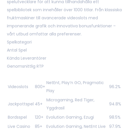
spelutvecklare för att kunna tillhandahålla ett
spelbibliotek som innehåller över 1000 titlar. Från klassiska
fruktmaskiner till avancerade videoslots med
imponerande grafik och innovativa bonusfunktioner –
vårt utbud omfattar alla preferenser.
Spelkategori
Antal Spel
Kända Leverantörer
Genomsnittlig RTP
NetEnt, Play’n GO, Pragmatic
Videoslots
800+
96.2%
Play
Microgaming, Red Tiger,
Jackpottspel
45+
94.8%
Yggdrasil
Bordsspel
120+
Evolution Gaming, Ezugi
98.5%
Live Casino
85+
Evolution Gaming, NetEnt Live
97.9%