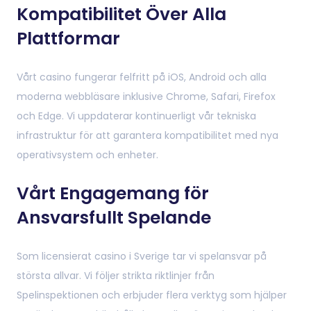
Kompatibilitet Över Alla
Plattformar
Vårt casino fungerar felfritt på iOS, Android och alla
moderna webbläsare inklusive Chrome, Safari, Firefox
och Edge. Vi uppdaterar kontinuerligt vår tekniska
infrastruktur för att garantera kompatibilitet med nya
operativsystem och enheter.
Vårt Engagemang för
Ansvarsfullt Spelande
Som licensierat casino i Sverige tar vi spelansvar på
största allvar. Vi följer strikta riktlinjer från
Spelinspektionen och erbjuder flera verktyg som hjälper