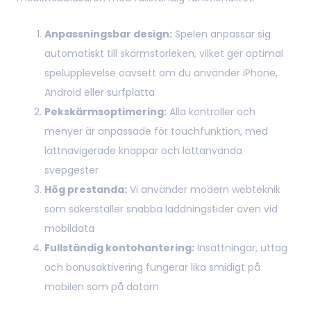
Anpassningsbar design:
Spelen anpassar sig
automatiskt till skärmstorleken, vilket ger optimal
spelupplevelse oavsett om du använder iPhone,
Android eller surfplatta
Pekskärmsoptimering:
Alla kontroller och
menyer är anpassade för touchfunktion, med
lättnavigerade knappar och lättanvända
svepgester
Hög prestanda:
Vi använder modern webteknik
som säkerställer snabba laddningstider även vid
mobildata
Fullständig kontohantering:
Insättningar, uttag
och bonusaktivering fungerar lika smidigt på
mobilen som på datorn